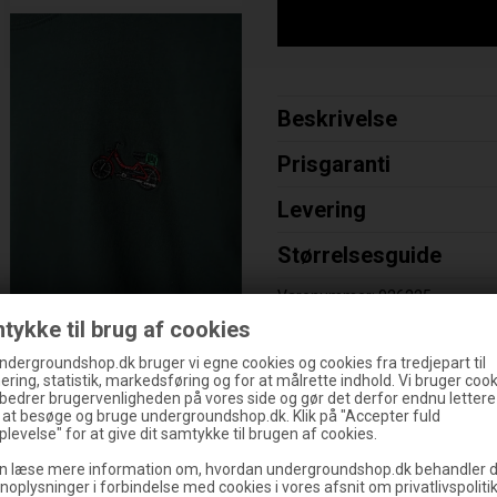
Beskrivelse
Prisgaranti
Levering
Størrelsesguide
Varenummer:
026225
tykke til brug af cookies
ndergroundshop.dk bruger vi egne cookies og cookies fra tredjepart til
ering, statistik, markedsføring og for at målrette indhold. Vi bruger cooki
rbedrer brugervenligheden på vores side og gør det derfor endnu lettere
g at besøge og bruge undergroundshop.dk. Klik på "Accepter fuld
levelse" for at give dit samtykke til brugen af cookies.
n læse mere information om, hvordan undergroundshop.dk behandler d
noplysninger i forbindelse med cookies i vores afsnit om privatlivspoliti