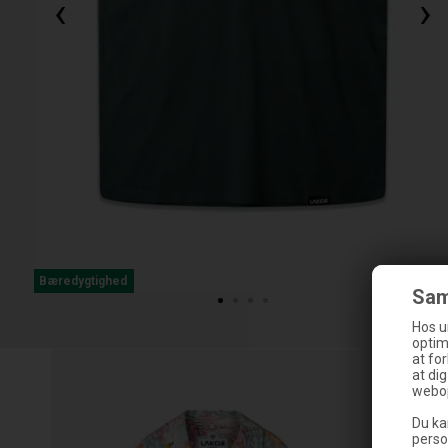
‹
›
Bæredygtighed
Sam
Hos u
optim
at fo
at di
webop
Du ka
perso