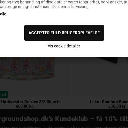
ker og tryg behandling af dine data er vores topprioritet, og vi ønsker, at
 kan bruge erling-christensen.dk i denne forvisning.
Vis cookie detaljer
hed
 Underwater Garden S/S Skjorte
Lakor Bamboo Boxe
600,00 kr.
350,00 kr.
groundshop.dk’s Kundeklub – få 10% til
d nye drops, eksklusive tilbud & events. Din bonus kan bruges allerede på n