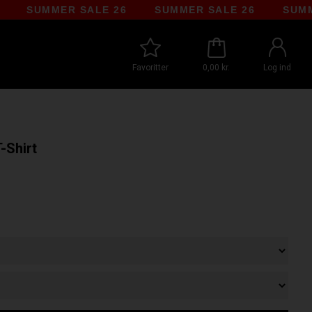
SUMMER SALE 26
SUMMER SALE 26
SUMMER S
Favoritter
0,00 kr.
Log ind
-Shirt