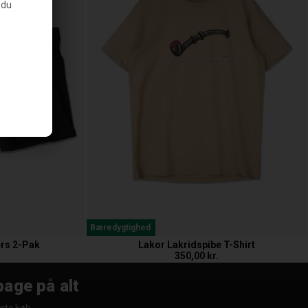
 du
Bæredygtighed
rs 2-Pak
Lakor Lakridspibe T-Shirt
350,00 kr.
bage på alt
æste køb.