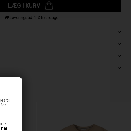
LÆG I KURV
Leveringstid: 1-3 hverdage
es til
 for
ine
k
her
.