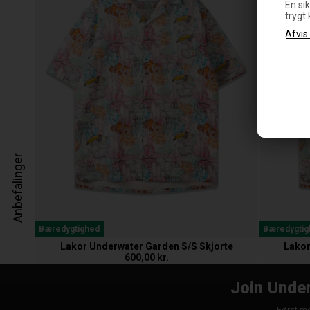
En sik
trygt
Anbefalinger
Bæredygtighed
Bæredygtig
Lakor Underwater Garden S/S Skjorte
Lakor
600,00 kr.
Join Under
Først me