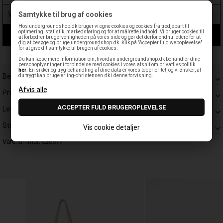
Samtykke til brug af cookies
Hos undergroundshop.dk bruger vi egne cookies og cookies fra tredjepart til
optimering, statistik, markedsføring og for at målrette indhold. Vi bruger cookies til
LÆG I KURV
at forbedrer brugervenligheden på vores side og gør det derfor endnu lettere for at
dig at besøge og bruge undergroundshop.dk. Klik på "Accepter fuld weboplevelse"
for at give dit samtykke til brugen af cookies.
Leveringstid: 1-3 hverdage
Du kan læse mere information om, hvordan undergroundshop.dk behandler dine
personoplysninger i forbindelse med cookies i vores afsnit om privatlivspolitik
her
. En sikker og tryg behandling af dine data er vores topprioritet, og vi ønsker, at
Beskrivelse
du trygt kan bruge erling-christensen.dk i denne forvisning.
Prisgaranti
Levering
Størrelsesguide
Vis cookie detaljer
Varenummer:
026577