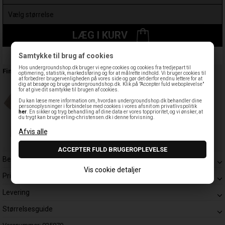
LÆG I KURV
Samtykke til brug af cookies
Leveringstid: 1-3 hverdage
Hos undergroundshop.dk bruger vi egne cookies og cookies fra tredjepart til
Findes også:
optimering, statistik, markedsføring og for at målrette indhold. Vi bruger cookies til
at forbedrer brugervenligheden på vores side og gør det derfor endnu lettere for at
dig at besøge og bruge undergroundshop.dk. Klik på "Accepter fuld weboplevelse"
for at give dit samtykke til brugen af cookies.
Du kan læse mere information om, hvordan undergroundshop.dk behandler dine
personoplysninger i forbindelse med cookies i vores afsnit om privatlivspolitik
her
. En sikker og tryg behandling af dine data er vores topprioritet, og vi ønsker, at
du trygt kan bruge erling-christensen.dk i denne forvisning.
Beskrivelse
Vis cookie detaljer
Prisgaranti
Levering
Størrelsesguide