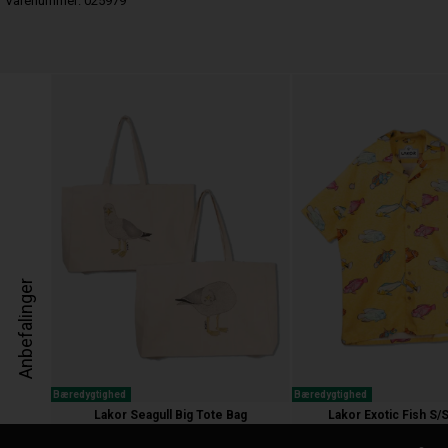
Varenummer:
025979
Anbefalinger
Bæredygtighed
Bæredygtighed
Lakor Seagull Big Tote Bag
Lakor Exotic Fish S/
200,00 kr.
600,00 kr.