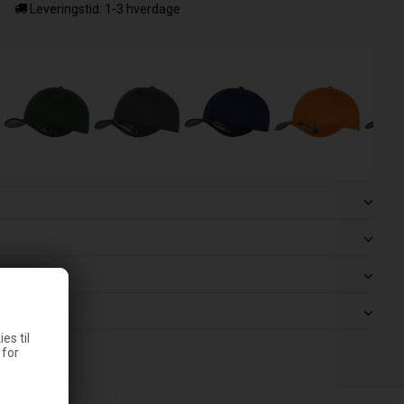
Leveringstid: 1-3 hverdage
es til
 for