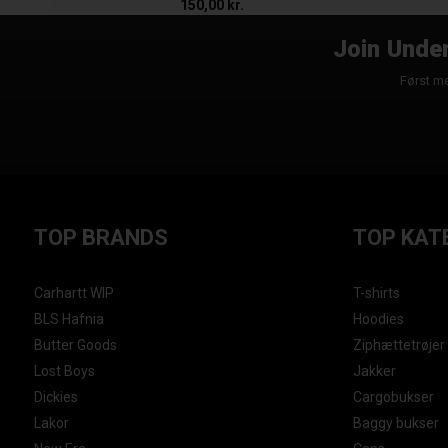
150,00 kr.
Join Under
Først me
TOP BRANDS
TOP KAT
Carhartt WIP
T-shirts
BLS Hafnia
Hoodies
Butter Goods
Ziphættetrøjer
Lost Boys
Jakker
Dickies
Cargobukser
Lakor
Baggy bukser