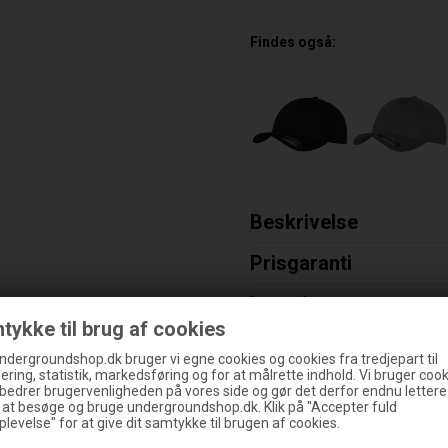
Findes også:
Beskrivelse
Prisgaranti
Levering
tykke til brug af cookies
Størrelsesguide
ndergroundshop.dk bruger vi egne cookies og cookies fra tredjepart til
ering, statistik, markedsføring og for at målrette indhold. Vi bruger cooki
Varenummer:
005473
rbedrer brugervenligheden på vores side og gør det derfor endnu lettere
g at besøge og bruge undergroundshop.dk. Klik på "Accepter fuld
levelse" for at give dit samtykke til brugen af cookies.