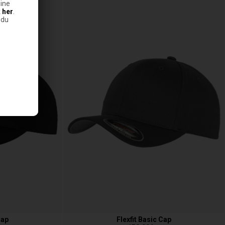
ine
k
her
.
 du
Cap
Flexfit Basic Cap