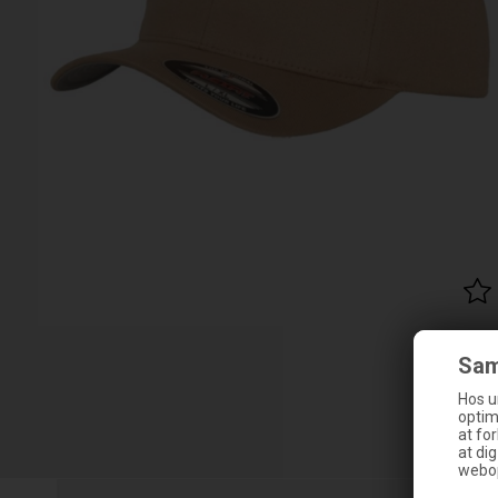
Sam
Hos u
optim
at fo
at di
webop