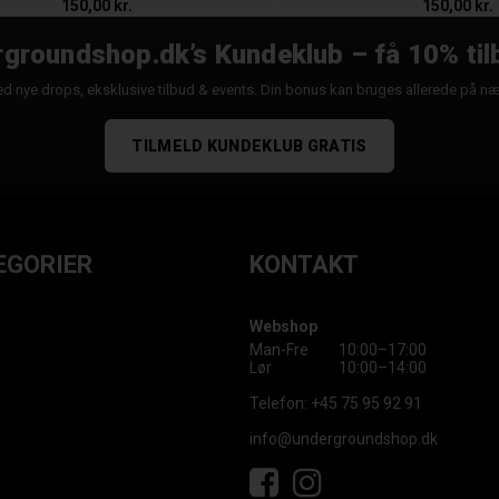
150,00 kr.
150,00 kr.
groundshop.dk’s Kundeklub – få 10% til
d nye drops, eksklusive tilbud & events. Din bonus kan bruges allerede på n
TILMELD KUNDEKLUB GRATIS
EGORIER
KONTAKT
Webshop
Man-Fre
10:00–17:00
Lør
10:00–14:00
Telefon:
+45 75 95 92 91
info@undergroundshop.dk
Facebook
Instagram