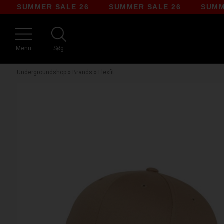
SUMMER SALE 26
SUMMER SALE 26
SUMMER 
Menu
Søg
Undergroundshop
»
Brands
»
Flexfit