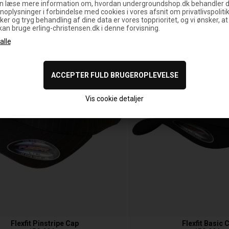
n læse mere information om, hvordan undergroundshop.dk behandler d
noplysninger i forbindelse med cookies i vores afsnit om privatlivspoliti
ker og tryg behandling af dine data er vores topprioritet, og vi ønsker, at
 kan bruge erling-christensen.dk i denne forvisning.
Vis cookie detaljer
Flexfit Pinstripe Cap
Flexfit Basic 