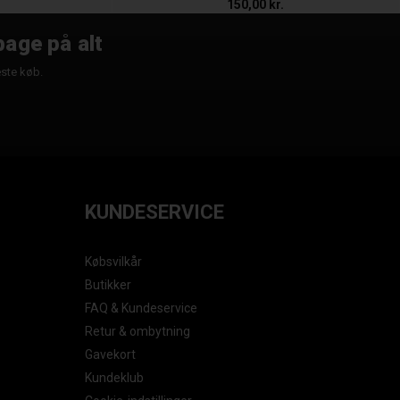
150,00 kr.
bage på alt
æste køb.
KUNDESERVICE
Købsvilkår
Butikker
FAQ & Kundeservice
Retur & ombytning
Gavekort
Kundeklub