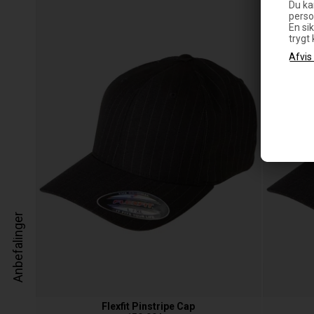
Du ka
perso
En sik
trygt
Anbefalinger
Flexfit Pinstripe Cap