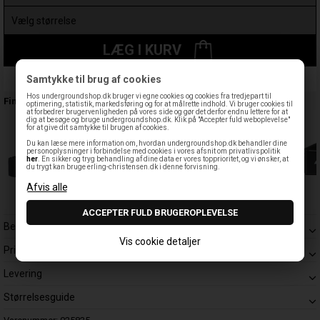
LÆG I KURV
Samtykke til brug af cookies
Leveringstid: 1-3 hverdage
Hos undergroundshop.dk bruger vi egne cookies og cookies fra tredjepart til
Findes også:
optimering, statistik, markedsføring og for at målrette indhold. Vi bruger cookies til
at forbedrer brugervenligheden på vores side og gør det derfor endnu lettere for at
dig at besøge og bruge undergroundshop.dk. Klik på "Accepter fuld weboplevelse"
for at give dit samtykke til brugen af cookies.
Du kan læse mere information om, hvordan undergroundshop.dk behandler dine
personoplysninger i forbindelse med cookies i vores afsnit om privatlivspolitik
her
. En sikker og tryg behandling af dine data er vores topprioritet, og vi ønsker, at
du trygt kan bruge erling-christensen.dk i denne forvisning.
Beskrivelse
Vis cookie detaljer
Prisgaranti
Levering
Størrelsesguide