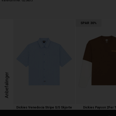
Varenummer:
025835
SPAR
30%
Anbefalinger
Dickies Venedocia Stripe S/S Skjorte
Dickies Payson 2Fer T
550,00 kr.
400,00
280,00 