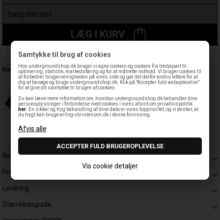
LÆG I KURV
Samtykke til brug af cookies
Leveringstid: 1-3 hverdage
Hos undergroundshop.dk bruger vi egne cookies og cookies fra tredjepart til
Findes også:
optimering, statistik, markedsføring og for at målrette indhold. Vi bruger cookies til
at forbedrer brugervenligheden på vores side og gør det derfor endnu lettere for at
dig at besøge og bruge undergroundshop.dk. Klik på "Accepter fuld weboplevelse"
for at give dit samtykke til brugen af cookies.
Du kan læse mere information om, hvordan undergroundshop.dk behandler dine
personoplysninger i forbindelse med cookies i vores afsnit om privatlivspolitik
her
. En sikker og tryg behandling af dine data er vores topprioritet, og vi ønsker, at
du trygt kan bruge erling-christensen.dk i denne forvisning.
Beskrivelse
Vis cookie detaljer
Prisgaranti
Levering
Størrelsesguide