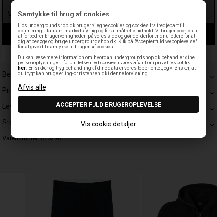
Samtykke til brug af cookies
Hos undergroundshop.dk bruger vi egne cookies og cookies fra tredjepart til
optimering, statistik, markedsføring og for at målrette indhold. Vi bruger cookies til
LÆG I KURV
at forbedrer brugervenligheden på vores side og gør det derfor endnu lettere for at
dig at besøge og bruge undergroundshop.dk. Klik på "Accepter fuld weboplevelse"
for at give dit samtykke til brugen af cookies.
Leveringstid: 1-3 hverdage
Du kan læse mere information om, hvordan undergroundshop.dk behandler dine
personoplysninger i forbindelse med cookies i vores afsnit om privatlivspolitik
her
. En sikker og tryg behandling af dine data er vores topprioritet, og vi ønsker, at
Beskrivelse
du trygt kan bruge erling-christensen.dk i denne forvisning.
Prisgaranti
Levering
Størrelsesguide
Vis cookie detaljer
Varenummer:
025298