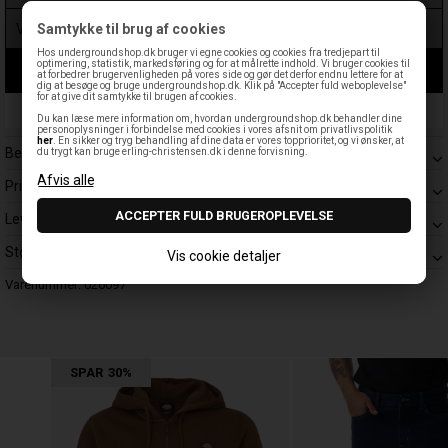
Samtykke til brug af cookies
Hos undergroundshop.dk bruger vi egne cookies og cookies fra tredjepart til
optimering, statistik, markedsføring og for at målrette indhold. Vi bruger cookies til
LÆG I KURV
at forbedrer brugervenligheden på vores side og gør det derfor endnu lettere for at
dig at besøge og bruge undergroundshop.dk. Klik på "Accepter fuld weboplevelse"
for at give dit samtykke til brugen af cookies.
Leveringstid: 1-3 hverdage
Du kan læse mere information om, hvordan undergroundshop.dk behandler dine
personoplysninger i forbindelse med cookies i vores afsnit om privatlivspolitik
her
. En sikker og tryg behandling af dine data er vores topprioritet, og vi ønsker, at
Beskrivelse
du trygt kan bruge erling-christensen.dk i denne forvisning.
Prisgaranti
Levering
Størrelsesguide
Vis cookie detaljer
Varenummer:
026097
SPAR
30%