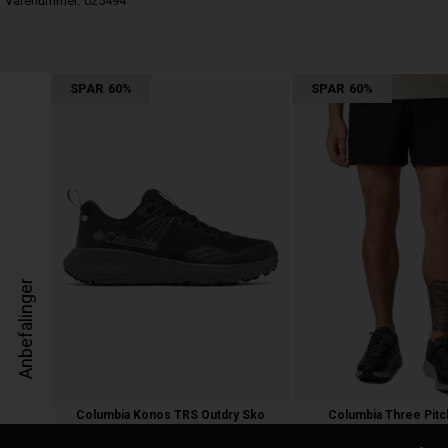
Varenummer:
025494
SPAR
60%
SPAR
60%
Anbefalinger
Columbia Konos TRS Outdry Sko
Columbia Three Pitc
1.100,00
440,00 kr.
450,00
180,00 