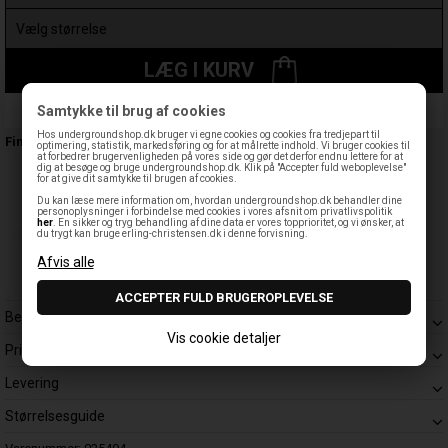
LÆG I KURV
Samtykke til brug af cookies
Leveringstid: 1-3 hverdage
Hos undergroundshop.dk bruger vi egne cookies og cookies fra tredjepart til
Findes også:
optimering, statistik, markedsføring og for at målrette indhold. Vi bruger cookies til
at forbedrer brugervenligheden på vores side og gør det derfor endnu lettere for at
dig at besøge og bruge undergroundshop.dk. Klik på "Accepter fuld weboplevelse"
for at give dit samtykke til brugen af cookies.
Du kan læse mere information om, hvordan undergroundshop.dk behandler dine
personoplysninger i forbindelse med cookies i vores afsnit om privatlivspolitik
her
. En sikker og tryg behandling af dine data er vores topprioritet, og vi ønsker, at
du trygt kan bruge erling-christensen.dk i denne forvisning.
Beskrivelse
Vis cookie detaljer
Prisgaranti
Levering
Størrelsesguide