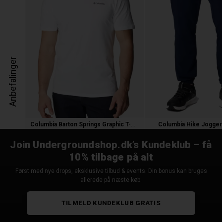
Anbefalinger
Columbia Barton Springs Graphic T-Shir
Columbia Hike Jogger
300,00
120,00 kr.
500,00
200,00 
Join Undergroundshop.dk’s Kundeklub – få
10% tilbage på alt
Først med nye drops, eksklusive tilbud & events. Din bonus kan bruges
allerede på næste køb.
TILMELD KUNDEKLUB GRATIS