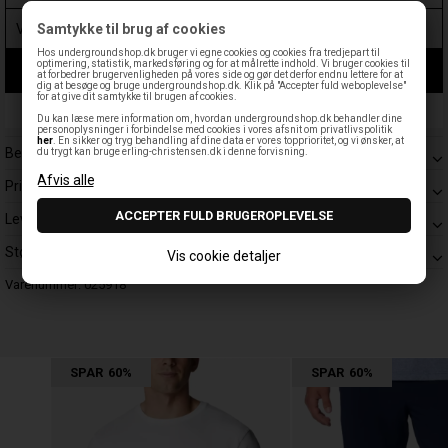
Samtykke til brug af cookies
Hos undergroundshop.dk bruger vi egne cookies og cookies fra tredjepart til
optimering, statistik, markedsføring og for at målrette indhold. Vi bruger cookies til
LÆG I KURV
at forbedrer brugervenligheden på vores side og gør det derfor endnu lettere for at
dig at besøge og bruge undergroundshop.dk. Klik på "Accepter fuld weboplevelse"
for at give dit samtykke til brugen af cookies.
Leveringstid: 1-3 hverdage
Du kan læse mere information om, hvordan undergroundshop.dk behandler dine
personoplysninger i forbindelse med cookies i vores afsnit om privatlivspolitik
her
. En sikker og tryg behandling af dine data er vores topprioritet, og vi ønsker, at
Beskrivelse
du trygt kan bruge erling-christensen.dk i denne forvisning.
Prisgaranti
Levering
Størrelsesguide
Vis cookie detaljer
Varenummer:
025918
SPAR
60%
SPAR
60%