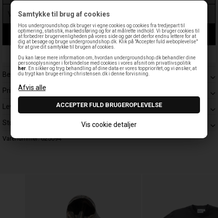
Samtykke til brug af cookies
Hos undergroundshop.dk bruger vi egne cookies og cookies fra tredjepart til
optimering, statistik, markedsføring og for at målrette indhold. Vi bruger cookies til
LÆG I KURV
at forbedrer brugervenligheden på vores side og gør det derfor endnu lettere for at
dig at besøge og bruge undergroundshop.dk. Klik på "Accepter fuld weboplevelse"
for at give dit samtykke til brugen af cookies.
Leveringstid: 1-3 hverdage
Du kan læse mere information om, hvordan undergroundshop.dk behandler dine
personoplysninger i forbindelse med cookies i vores afsnit om privatlivspolitik
her
. En sikker og tryg behandling af dine data er vores topprioritet, og vi ønsker, at
Beskrivelse
du trygt kan bruge erling-christensen.dk i denne forvisning.
Prisgaranti
Levering
Størrelsesguide
Vis cookie detaljer
Varenummer:
025094