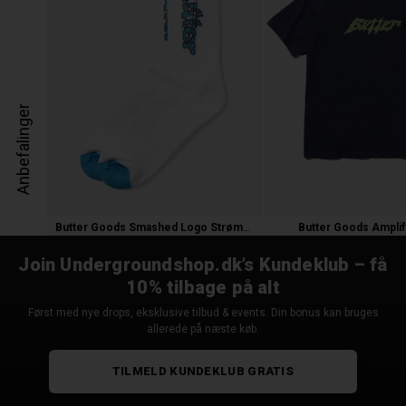
Anbefalinger
Butter Goods Smashed Logo Strømpe
Butter Goods Amplify
120,00 kr.
350,00 kr.
Join Undergroundshop.dk’s Kundeklub – få
10% tilbage på alt
Først med nye drops, eksklusive tilbud & events. Din bonus kan bruges
allerede på næste køb.
TILMELD KUNDEKLUB GRATIS