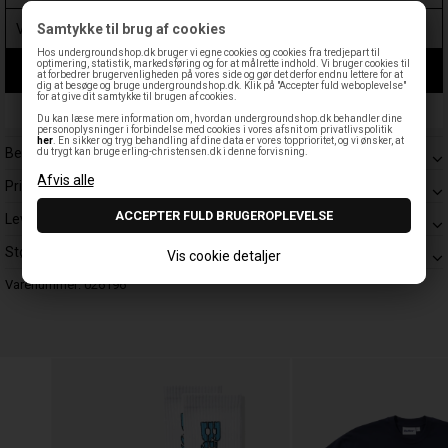
Samtykke til brug af cookies
Hos undergroundshop.dk bruger vi egne cookies og cookies fra tredjepart til
optimering, statistik, markedsføring og for at målrette indhold. Vi bruger cookies til
LÆG I KURV
at forbedrer brugervenligheden på vores side og gør det derfor endnu lettere for at
dig at besøge og bruge undergroundshop.dk. Klik på "Accepter fuld weboplevelse"
for at give dit samtykke til brugen af cookies.
Leveringstid: 1-3 hverdage
Du kan læse mere information om, hvordan undergroundshop.dk behandler dine
personoplysninger i forbindelse med cookies i vores afsnit om privatlivspolitik
her
. En sikker og tryg behandling af dine data er vores topprioritet, og vi ønsker, at
Beskrivelse
du trygt kan bruge erling-christensen.dk i denne forvisning.
Prisgaranti
Levering
Størrelsesguide
Vis cookie detaljer
Varenummer:
026196