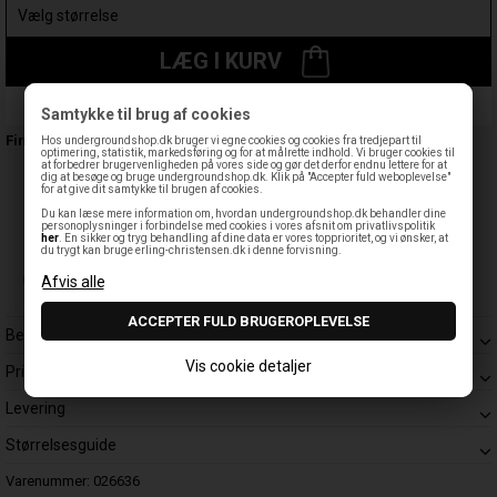
LÆG I KURV
Leveringstid: 1-3 hverdage
Samtykke til brug af cookies
Findes også:
Hos undergroundshop.dk bruger vi egne cookies og cookies fra tredjepart til
optimering, statistik, markedsføring og for at målrette indhold. Vi bruger cookies til
at forbedrer brugervenligheden på vores side og gør det derfor endnu lettere for at
dig at besøge og bruge undergroundshop.dk. Klik på "Accepter fuld weboplevelse"
for at give dit samtykke til brugen af cookies.
Du kan læse mere information om, hvordan undergroundshop.dk behandler dine
personoplysninger i forbindelse med cookies i vores afsnit om privatlivspolitik
her
. En sikker og tryg behandling af dine data er vores topprioritet, og vi ønsker, at
du trygt kan bruge erling-christensen.dk i denne forvisning.
Beskrivelse
Vis cookie detaljer
Prisgaranti
Levering
Størrelsesguide
Varenummer:
026636