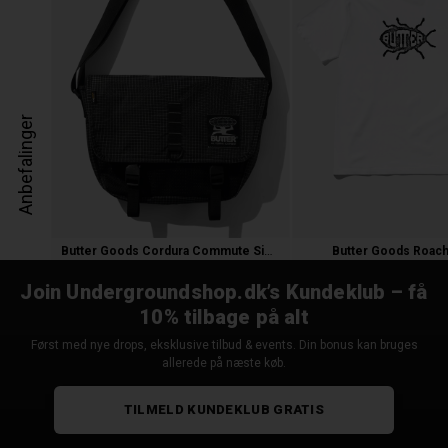
Anbefalinger
Butter Goods Cordura Commute Side Bag
Butter Goods Roach 
850,00 kr.
350,00
245,00 
Join Undergroundshop.dk’s Kundeklub – få
10% tilbage på alt
Først med nye drops, eksklusive tilbud & events. Din bonus kan bruges
allerede på næste køb.
TILMELD KUNDEKLUB GRATIS