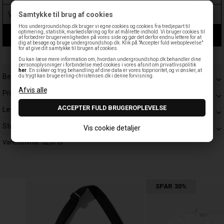
Samtykke til brug af cookies
Hos undergroundshop.dk bruger vi egne cookies og cookies fra tredjepart til
optimering, statistik, markedsføring og for at målrette indhold. Vi bruger cookies til
LÆG I KURV
at forbedrer brugervenligheden på vores side og gør det derfor endnu lettere for at
dig at besøge og bruge undergroundshop.dk. Klik på "Accepter fuld weboplevelse"
for at give dit samtykke til brugen af cookies.
Leveringstid: 1-3 hverdage
Du kan læse mere information om, hvordan undergroundshop.dk behandler dine
personoplysninger i forbindelse med cookies i vores afsnit om privatlivspolitik
her
. En sikker og tryg behandling af dine data er vores topprioritet, og vi ønsker, at
Beskrivelse
du trygt kan bruge erling-christensen.dk i denne forvisning.
Prisgaranti
Levering
Størrelsesguide
Vis cookie detaljer
Varenummer:
025713
SPAR
30%