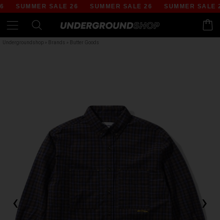
SUMMER SALE 26
SUMMER SALE 26
SUMMER SALE 26
Undergroundshop
»
Brands
»
Butter Goods
‹
›