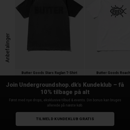
Anbefalinger
Butter Goods Stars Raglan T-Shirt
Butter Goods Roach 
500,00 kr.
350,00
245,00 
Join Undergroundshop.dk’s Kundeklub – få
10% tilbage på alt
Først med nye drops, eksklusive tilbud & events. Din bonus kan bruges
allerede på næste køb.
TILMELD KUNDEKLUB GRATIS