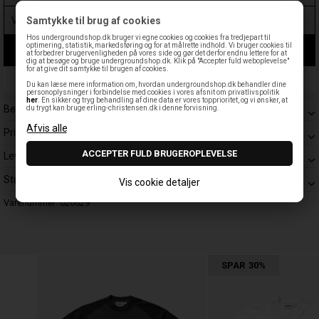
Samtykke til brug af cookies
Hos undergroundshop.dk bruger vi egne cookies og cookies fra tredjepart til
optimering, statistik, markedsføring og for at målrette indhold. Vi bruger cookies til
LÆG I KURV
at forbedrer brugervenligheden på vores side og gør det derfor endnu lettere for at
dig at besøge og bruge undergroundshop.dk. Klik på "Accepter fuld weboplevelse"
for at give dit samtykke til brugen af cookies.
Leveringstid: 1-3 hverdage
Du kan læse mere information om, hvordan undergroundshop.dk behandler dine
personoplysninger i forbindelse med cookies i vores afsnit om privatlivspolitik
her
. En sikker og tryg behandling af dine data er vores topprioritet, og vi ønsker, at
Beskrivelse
du trygt kan bruge erling-christensen.dk i denne forvisning.
Prisgaranti
Levering
Størrelsesguide
Vis cookie detaljer
Varenummer:
026629
SPAR
30%