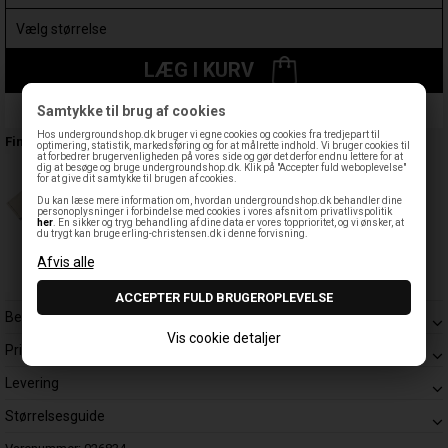
LÆG I KURV
Samtykke til brug af cookies
Leveringstid: 1-3 hverdage
Hos undergroundshop.dk bruger vi egne cookies og cookies fra tredjepart til
Findes også:
optimering, statistik, markedsføring og for at målrette indhold. Vi bruger cookies til
at forbedrer brugervenligheden på vores side og gør det derfor endnu lettere for at
dig at besøge og bruge undergroundshop.dk. Klik på "Accepter fuld weboplevelse"
for at give dit samtykke til brugen af cookies.
Du kan læse mere information om, hvordan undergroundshop.dk behandler dine
personoplysninger i forbindelse med cookies i vores afsnit om privatlivspolitik
her
. En sikker og tryg behandling af dine data er vores topprioritet, og vi ønsker, at
du trygt kan bruge erling-christensen.dk i denne forvisning.
Beskrivelse
Vis cookie detaljer
Prisgaranti
Levering
Størrelsesguide