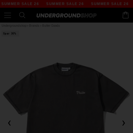
UMMER SALE 26
SUMMER SALE 26
SUMMER SALE 26
Undergroundshop
»
Brands
»
Butter Goods
Spar
30%
‹
›