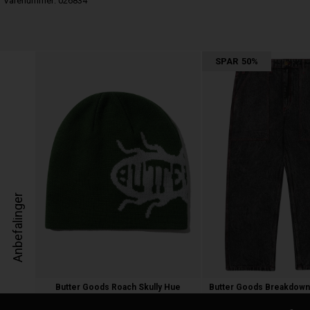
Varenummer:
026834
SPAR
50%
Anbefalinger
Butter Goods Roach Skully Hue
300,00 kr.
950,00
475,00 