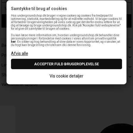
Samtykke til brug af cookies
Hos undergroundshop.dk bruger vi egne cookies og cookies fra tredjepart til
optimering, statistik, markedsføring og for at målrette indhold. Vi bruger cookies til
LÆG I KURV
at forbedrer brugervenligheden på vores side og gør det derfor endnu lettere for at
dig at besøge og bruge undergroundshop.dk. Klik på "Accepter fuld weboplevelse"
for at give dit samtykke til brugen af cookies.
Leveringstid: 1-3 hverdage
Du kan læse mere information om, hvordan undergroundshop.dk behandler dine
personoplysninger i forbindelse med cookies i vores afsnit om privatlivspolitik
her
. En sikker og tryg behandling af dine data er vores topprioritet, og vi ønsker, at
Beskrivelse
du trygt kan bruge erling-christensen.dk i denne forvisning.
Prisgaranti
Levering
Størrelsesguide
Vis cookie detaljer
Varenummer:
026204