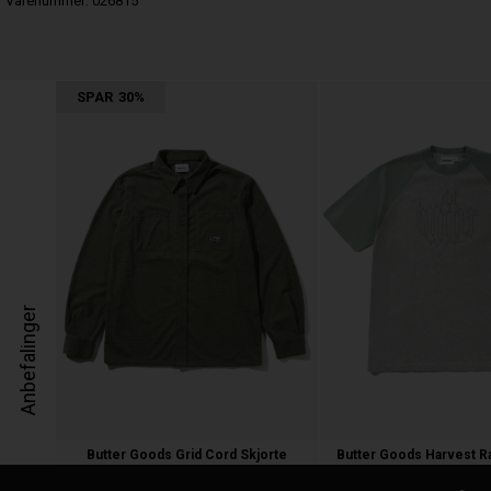
Varenummer:
026815
SPAR
30%
Anbefalinger
Butter Goods Grid Cord Skjorte
Butter Goods Harvest Ra
1.050,00
735,00 kr.
500,00 kr.