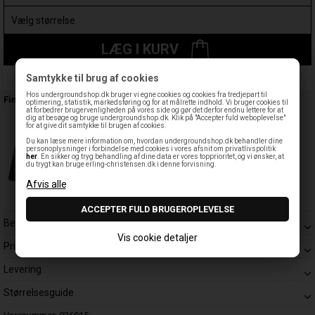
LÆG I KURV
Samtykke til brug af cookies
Leveringstid: 1-3 hverdage
Hos undergroundshop.dk bruger vi egne cookies og cookies fra tredjepart til
Findes også:
optimering, statistik, markedsføring og for at målrette indhold. Vi bruger cookies til
at forbedrer brugervenligheden på vores side og gør det derfor endnu lettere for at
dig at besøge og bruge undergroundshop.dk. Klik på "Accepter fuld weboplevelse"
for at give dit samtykke til brugen af cookies.
Du kan læse mere information om, hvordan undergroundshop.dk behandler dine
personoplysninger i forbindelse med cookies i vores afsnit om privatlivspolitik
her
. En sikker og tryg behandling af dine data er vores topprioritet, og vi ønsker, at
du trygt kan bruge erling-christensen.dk i denne forvisning.
Beskrivelse
Vis cookie detaljer
Prisgaranti
Levering
Størrelsesguide