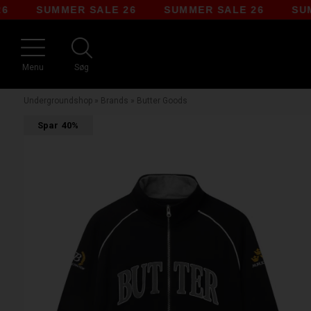
SUMMER SALE 26
SUMMER SALE 26
SUMMER 
Menu
Søg
Undergroundshop
»
Brands
»
Butter Goods
Spar
40%