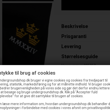
Beskrivelse
Prisgaranti
Levering
Størrelsesguide
Varenummer:
025357
tykke til brug af cookies
ndergroundshop.dk bruger vi egne cookies og cookies fra tredjepart til
ering, statistik, markedsføring og for at målrette indhold. Vi bruger cooki
rbedrer brugervenligheden på vores side og gør det derfor endnu lettere
SPAR
30%
g at besøge og bruge undergroundshop.dk. Klik på "Accepter fuld
levelse" for at give dit samtykke til brugen af cookies.
n læse mere information om, hvordan undergroundshop.dk behandler d
noplysninger i forbindelse med cookies i vores afsnit om privatlivspoliti