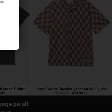
 du
 Stitch T-Shirt
Butter Goods Checker Vacation S/S Skjorte
 kr.
1.050,00
450,00 kr.
bage på alt
æste køb.