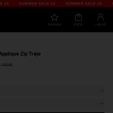
SUMMER SALE 26
SUMMER SALE 26
SUMM
Favoritter
0,00 kr.
Log ind
pplique Zip Trøje
1.100,00