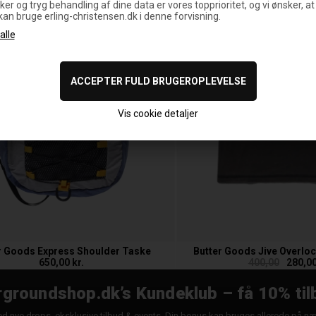
ker og tryg behandling af dine data er vores topprioritet, og vi ønsker, at
 kan bruge erling-christensen.dk i denne forvisning.
Vis cookie detaljer
r Goods Express Shoulder Taske
Butter Goods Jive Overlock
650,00 kr.
400,00
280,00
groundshop.dk’s Kundeklub – få 10% til
d nye drops, eksklusive tilbud & events. Din bonus kan bruges allerede på n