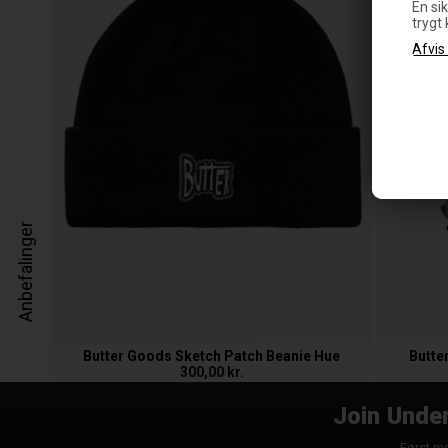
En sik
trygt
Anbefalinger
Butter Goods Sketch Patch Beanie Hue
Butte
300,00 kr.
Join Under
Først me