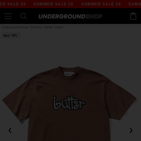
 SALE 26
SUMMER SALE 26
SUMMER SALE 26
SUMMER
Undergroundshop
»
Brands
»
Butter Goods
Spar
50%
‹
›