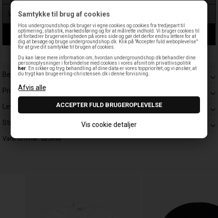
Samtykke til brug af cookies
Hos undergroundshop.dk bruger vi egne cookies og cookies fra tredjepart til
optimering, statistik, markedsføring og for at målrette indhold. Vi bruger cookies til
LÆG I KURV
at forbedrer brugervenligheden på vores side og gør det derfor endnu lettere for at
dig at besøge og bruge undergroundshop.dk. Klik på "Accepter fuld weboplevelse"
for at give dit samtykke til brugen af cookies.
Leveringstid: 1-3 hverdage
Du kan læse mere information om, hvordan undergroundshop.dk behandler dine
personoplysninger i forbindelse med cookies i vores afsnit om privatlivspolitik
her
. En sikker og tryg behandling af dine data er vores topprioritet, og vi ønsker, at
Beskrivelse
du trygt kan bruge erling-christensen.dk i denne forvisning.
Prisgaranti
Levering
Størrelsesguide
Vis cookie detaljer
Varenummer:
025893