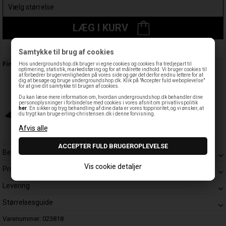
LÆG I KURV
Leveringstid: 1-3 hverdage
Samtykke til brug af cookies
Findes også:
Hos undergroundshop.dk bruger vi egne cookies og cookies fra tredjepart til
optimering, statistik, markedsføring og for at målrette indhold. Vi bruger cookies til
at forbedrer brugervenligheden på vores side og gør det derfor endnu lettere for at
dig at besøge og bruge undergroundshop.dk. Klik på "Accepter fuld weboplevelse"
for at give dit samtykke til brugen af cookies.
Du kan læse mere information om, hvordan undergroundshop.dk behandler dine
personoplysninger i forbindelse med cookies i vores afsnit om privatlivspolitik
her
. En sikker og tryg behandling af dine data er vores topprioritet, og vi ønsker, at
du trygt kan bruge erling-christensen.dk i denne forvisning.
Beskrivelse
Vis cookie detaljer
Prisgaranti
Levering
Størrelsesguide
Varenummer:
023818