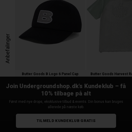
Anbefalinger
Butter Goods B Logo 6 Panel Cap
Butter Goods Harvest Ra
400,00
200,00 kr.
500,00 kr.
Join Undergroundshop.dk’s Kundeklub – få
10% tilbage på alt
Først med nye drops, eksklusive tilbud & events. Din bonus kan bruges
allerede på næste køb.
TILMELD KUNDEKLUB GRATIS