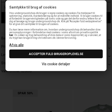
Samtykke til brug af cookies
Hos undergroundshop.dk bruger vi egne cookies og cookies fra tredjepart til
optimering, statistik, markedsføring og for at målrette indhold. Vi bruger cookies til
LÆG I KURV
at forbedrer brugervenligheden på vores side og gør det derfor endnu lettere for at
dig at besøge og bruge undergroundshop.dk. Klik på "Accepter fuld weboplevelse"
for at give dit samtykke til brugen af cookies.
Leveringstid: 1-3 hverdage
Du kan læse mere information om, hvordan undergroundshop.dk behandler dine
personoplysninger i forbindelse med cookies i vores afsnit om privatlivspolitik
her
. En sikker og tryg behandling af dine data er vores topprioritet, og vi ønsker, at
Beskrivelse
du trygt kan bruge erling-christensen.dk i denne forvisning.
Prisgaranti
Levering
Størrelsesguide
Vis cookie detaljer
Varenummer:
026630
SPAR
50%