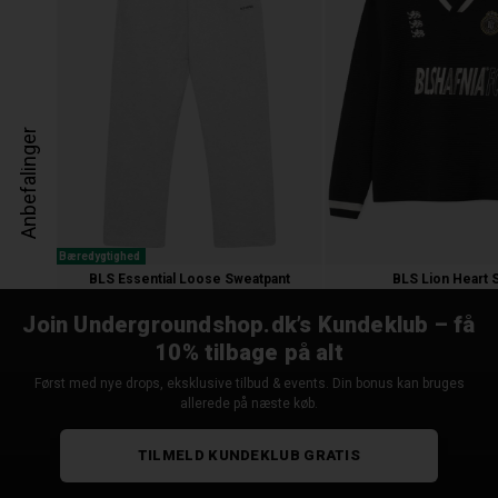
Anbefalinger
Bæredygtighed
BLS Essential Loose Sweatpant
BLS Lion Heart S
800,00 kr.
1.100,00
550,00
Join Undergroundshop.dk’s Kundeklub – få
10% tilbage på alt
Først med nye drops, eksklusive tilbud & events. Din bonus kan bruges
allerede på næste køb.
TILMELD KUNDEKLUB GRATIS