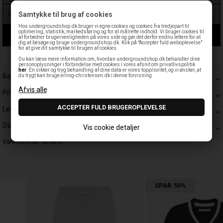
Samtykke til brug af cookies
Hos undergroundshop.dk bruger vi egne cookies og cookies fra tredjepart til
optimering, statistik, markedsføring og for at målrette indhold. Vi bruger cookies til
LÆG I KURV
at forbedrer brugervenligheden på vores side og gør det derfor endnu lettere for at
dig at besøge og bruge undergroundshop.dk. Klik på "Accepter fuld weboplevelse"
for at give dit samtykke til brugen af cookies.
Leveringstid: 1-3 hverdage
Du kan læse mere information om, hvordan undergroundshop.dk behandler dine
personoplysninger i forbindelse med cookies i vores afsnit om privatlivspolitik
her
. En sikker og tryg behandling af dine data er vores topprioritet, og vi ønsker, at
Beskrivelse
du trygt kan bruge erling-christensen.dk i denne forvisning.
Prisgaranti
Levering
Størrelsesguide
Vis cookie detaljer
Varenummer:
025870
SPAR
50%