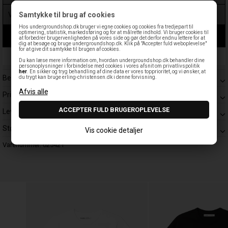
Samtykke til brug af cookies
Hos undergroundshop.dk bruger vi egne cookies og cookies fra tredjepart til
optimering, statistik, markedsføring og for at målrette indhold. Vi bruger cookies til
LÆG I KURV
at forbedrer brugervenligheden på vores side og gør det derfor endnu lettere for at
dig at besøge og bruge undergroundshop.dk. Klik på "Accepter fuld weboplevelse"
for at give dit samtykke til brugen af cookies.
Leveringstid: 1-3 hverdage
Du kan læse mere information om, hvordan undergroundshop.dk behandler dine
personoplysninger i forbindelse med cookies i vores afsnit om privatlivspolitik
her
. En sikker og tryg behandling af dine data er vores topprioritet, og vi ønsker, at
Beskrivelse
du trygt kan bruge erling-christensen.dk i denne forvisning.
Prisgaranti
Levering
Størrelsesguide
Vis cookie detaljer
Varenummer:
025421