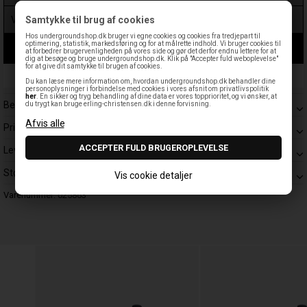
Samtykke til brug af cookies
Hos undergroundshop.dk bruger vi egne cookies og cookies fra tredjepart til
optimering, statistik, markedsføring og for at målrette indhold. Vi bruger cookies til
LÆG I KURV
at forbedrer brugervenligheden på vores side og gør det derfor endnu lettere for at
dig at besøge og bruge undergroundshop.dk. Klik på "Accepter fuld weboplevelse"
for at give dit samtykke til brugen af cookies.
Leveringstid: 1-3 hverdage
Du kan læse mere information om, hvordan undergroundshop.dk behandler dine
personoplysninger i forbindelse med cookies i vores afsnit om privatlivspolitik
her
. En sikker og tryg behandling af dine data er vores topprioritet, og vi ønsker, at
Beskrivelse
du trygt kan bruge erling-christensen.dk i denne forvisning.
Prisgaranti
Levering
Størrelsesguide
Vis cookie detaljer
Varenummer:
025863