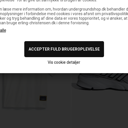
n læse mere information om, hvordan undergroundshop.dk behandler d
noplysninger i forbindelse med cookies i vores afsnit om privatlivspoliti
ker og tryg behandling af dine data er vores topprioritet, og vi ønsker, at
 kan bruge erling-christensen.dk i denne forvisning.
Vis cookie detaljer