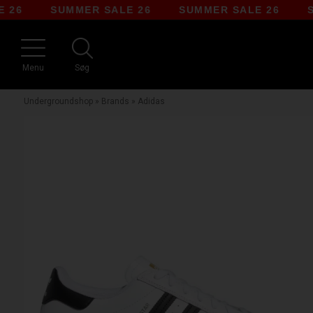
SUMMER SALE 26
SUMMER SALE 26
SUMM
Menu
Søg
Undergroundshop
»
Brands
»
Adidas