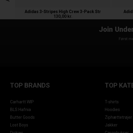
Adidas 3-Stripes High Crew 3-Pack Str
Adid
130,00 kr.
Join Under
Først me
TOP BRANDS
TOP KAT
Carhartt WIP
T-shirts
BLS Hafnia
Hoodies
Butter Goods
Ziphættetrøjer
Lost Boys
Jakker
Dickies
Cargobukser