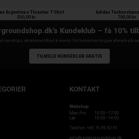
as Argentina x Thrasher T-Shirt
Adidas Technochaos
350,00 kr.
700,00 kr.
groundshop.dk’s Kundeklub – få 10% til
d nye drops, eksklusive tilbud & events. Din bonus kan bruges allerede på n
TILMELD KUNDEKLUB GRATIS
EGORIER
KONTAKT
Webshop
Man-Fre
10:00–17:00
Lør
10:00–14:00
Telefon:
+45 75 95 92 91
info@undergroundshop.dk