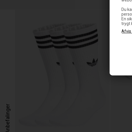
Du ka
perso
En sik
trygt
Anbefalinger