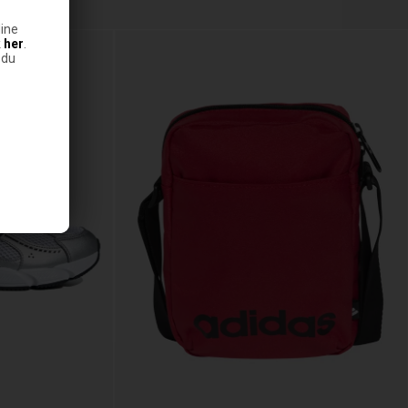
ine
k
her
.
 du