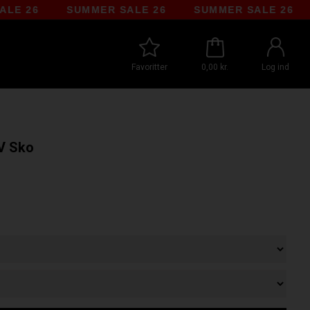
26
SUMMER SALE 26
SUMMER SALE 26
Favoritter
0,00 kr.
Log ind
V Sko