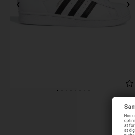
‹
›
Sam
Hos u
optim
at fo
at di
webop