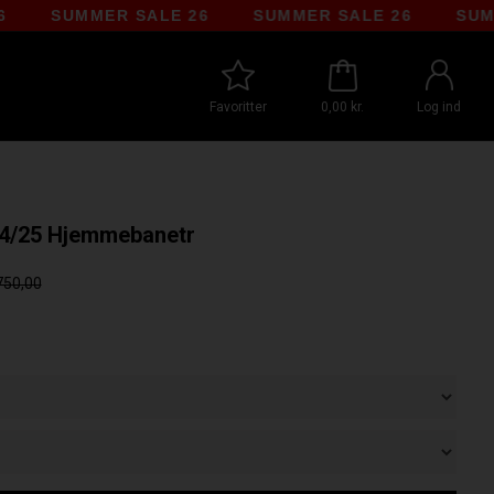
SUMMER SALE 26
SUMMER SALE 26
SUMMER 
Favoritter
0,00 kr.
Log ind
24/25 Hjemmebanetr
750,00