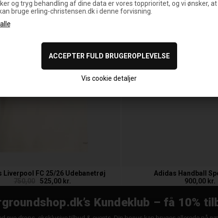
ker og tryg behandling af dine data er vores topprioritet, og vi ønsker, at
 kan bruge erling-christensen.dk i denne forvisning.
Vis cookie detaljer
 Liverpool FC 25/26 Udebanetrøj
Adidas Handball Sp
750,00
525,00 kr.
900,00 kr.
groundshop.dk’s Kundeklub – få 10% til
d nye drops, eksklusive tilbud & events. Din bonus kan bruges allerede på n