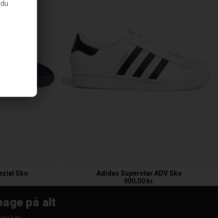
 du
ezial Sko
Adidas Superstar ADV Sko
900,00 kr.
bage på alt
æste køb.