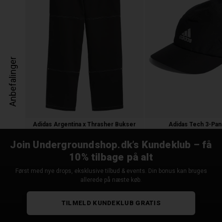
Anbefalinger
Adidas Argentina x Thrasher Bukser
Adidas Tech 3-Pan
1.000,00 kr.
250,00
125,00 
Join Undergroundshop.dk’s Kundeklub – få
10% tilbage på alt
Først med nye drops, eksklusive tilbud & events. Din bonus kan bruges
allerede på næste køb.
TILMELD KUNDEKLUB GRATIS