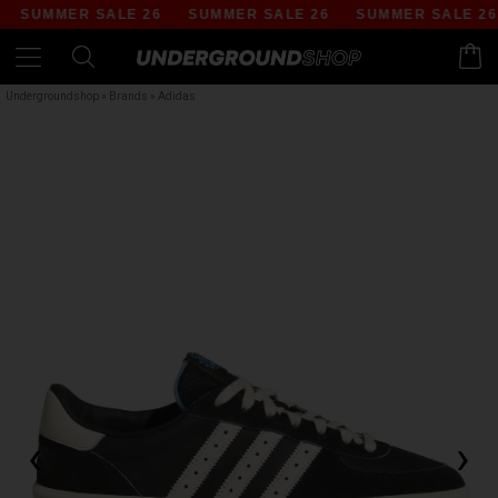
SUMMER SALE 26
SUMMER SALE 26
SUMMER SALE 26
Undergroundshop
»
Brands
»
Adidas
‹
›