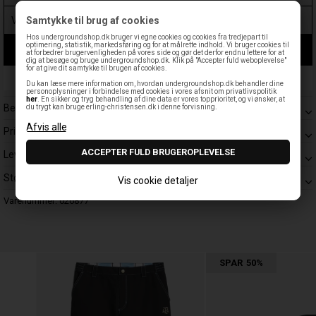
Samtykke til brug af cookies
Hos undergroundshop.dk bruger vi egne cookies og cookies fra tredjepart til
optimering, statistik, markedsføring og for at målrette indhold. Vi bruger cookies til
LÆG I KURV
at forbedrer brugervenligheden på vores side og gør det derfor endnu lettere for at
dig at besøge og bruge undergroundshop.dk. Klik på "Accepter fuld weboplevelse"
for at give dit samtykke til brugen af cookies.
Leveringstid: 1-3 hverdage
Du kan læse mere information om, hvordan undergroundshop.dk behandler dine
personoplysninger i forbindelse med cookies i vores afsnit om privatlivspolitik
her
. En sikker og tryg behandling af dine data er vores topprioritet, og vi ønsker, at
Beskrivelse
du trygt kan bruge erling-christensen.dk i denne forvisning.
Prisgaranti
Levering
Størrelsesguide
Vis cookie detaljer
Varenummer:
026877
SPAR
50%