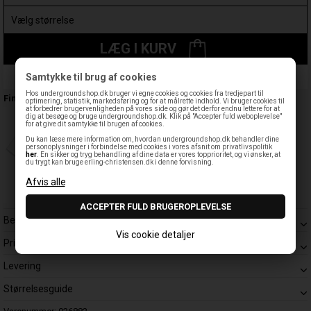
LÆG I KURV
Samtykke til brug af cookies
Leveringstid: 1-3 hverdage
Hos undergroundshop.dk bruger vi egne cookies og cookies fra tredjepart til
Findes også:
optimering, statistik, markedsføring og for at målrette indhold. Vi bruger cookies til
at forbedrer brugervenligheden på vores side og gør det derfor endnu lettere for at
dig at besøge og bruge undergroundshop.dk. Klik på "Accepter fuld weboplevelse"
for at give dit samtykke til brugen af cookies.
Du kan læse mere information om, hvordan undergroundshop.dk behandler dine
personoplysninger i forbindelse med cookies i vores afsnit om privatlivspolitik
her
. En sikker og tryg behandling af dine data er vores topprioritet, og vi ønsker, at
du trygt kan bruge erling-christensen.dk i denne forvisning.
Beskrivelse
Vis cookie detaljer
Prisgaranti
Levering
Størrelsesguide