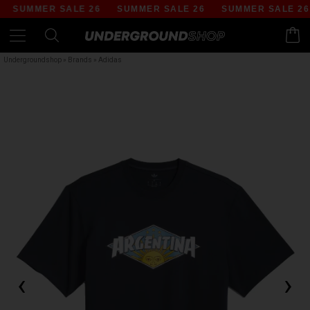
SUMMER SALE 26
SUMMER SALE 26
SUMMER SALE 26
Undergroundshop
»
Brands
»
Adidas
‹
›