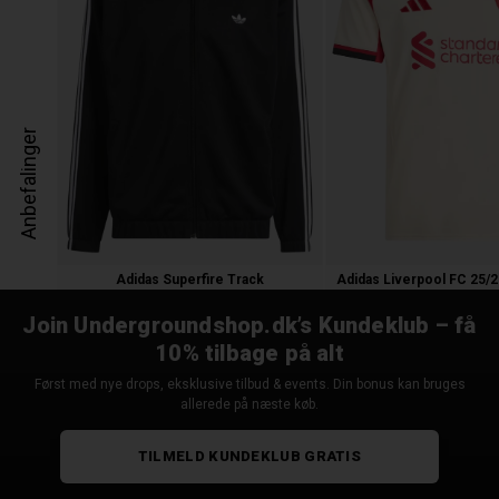
Anbefalinger
Adidas Superfire Track
750,00 kr.
750,00
525,00 
Join Undergroundshop.dk’s Kundeklub – få
10% tilbage på alt
Først med nye drops, eksklusive tilbud & events. Din bonus kan bruges
allerede på næste køb.
TILMELD KUNDEKLUB GRATIS