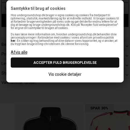
Samtykke til brug af cookies
Hos undergroundshop.dk bruger vi egne cookies og cookies fra tredjepart til
optimering, statistik, markedsføring og for at målrette indhold. Vi bruger cookies til
LÆG I KURV
at forbedrer brugervenligheden på vores side og gør det derfor endnu lettere for at
dig at besøge og bruge undergroundshop.dk. Klik på "Accepter fuld weboplevelse"
for at give dit samtykke til brugen af cookies.
Leveringstid: 1-3 hverdage
Du kan læse mere information om, hvordan undergroundshop.dk behandler dine
personoplysninger i forbindelse med cookies i vores afsnit om privatlivspolitik
her
. En sikker og tryg behandling af dine data er vores topprioritet, og vi ønsker, at
Beskrivelse
du trygt kan bruge erling-christensen.dk i denne forvisning.
Prisgaranti
Levering
Størrelsesguide
Vis cookie detaljer
Varenummer:
026881
SPAR
30%