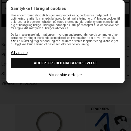
Samtykke til brug af cookies
Hos undergroundshop.dk bruger vi egne cookies og cookies fra tredjepart til
optimering, statistik, markedsføring og for at målrette indhold. Vi bruger cookies til
LÆG I KURV
at forbedrer brugervenligheden på vores side og gør det derfor endnu lettere for at
dig at besøge og bruge undergroundshop.dk. Klik på "Accepter fuld weboplevelse"
for at give dit samtykke til brugen af cookies.
Leveringstid: 1-3 hverdage
Du kan læse mere information om, hvordan undergroundshop.dk behandler dine
personoplysninger i forbindelse med cookies i vores afsnit om privatlivspolitik
her
. En sikker og tryg behandling af dine data er vores topprioritet, og vi ønsker, at
Beskrivelse
du trygt kan bruge erling-christensen.dk i denne forvisning.
Prisgaranti
Levering
Størrelsesguide
Vis cookie detaljer
Varenummer:
026280
SPAR
50%