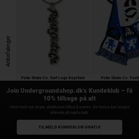
Anbefalinger
Polar Skate Co. Surf Logo Keychain
Polar Skate Co. Footb
150,00 kr.
250,00
125,00 
Join Undergroundshop.dk’s Kundeklub – få
10% tilbage på alt
Først med nye drops, eksklusive tilbud & events. Din bonus kan bruges
allerede på næste køb.
TILMELD KUNDEKLUB GRATIS