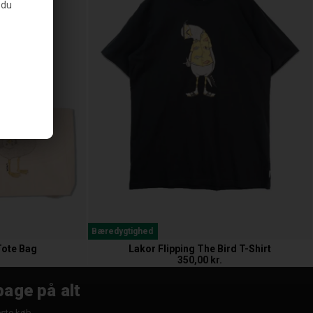
 du
Bæredygtighed
Tote Bag
Lakor Flipping The Bird T-Shirt
350,00 kr.
bage på alt
æste køb.