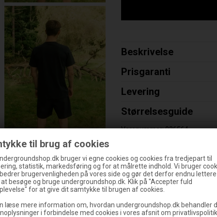
Beskrivelse
Prisgaranti
Levering
Størrelsesguide
Varenummer:
026564
tykke til brug af cookies
ndergroundshop.dk bruger vi egne cookies og cookies fra tredjepart til
ering, statistik, markedsføring og for at målrette indhold. Vi bruger cooki
rbedrer brugervenligheden på vores side og gør det derfor endnu lettere
g at besøge og bruge undergroundshop.dk. Klik på "Accepter fuld
levelse" for at give dit samtykke til brugen af cookies.
n læse mere information om, hvordan undergroundshop.dk behandler d
noplysninger i forbindelse med cookies i vores afsnit om privatlivspoliti