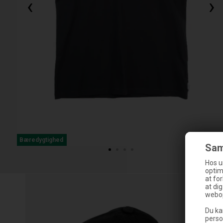
‹
›
Bæredygtighed
Sam
Hos u
optim
at fo
at di
webop
Du ka
perso