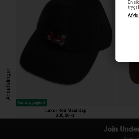
En sik
trygt
Anbefalinger
Bæredygtighed
Lakor Red Maxi Cap
300,00 kr.
Join Under
Først me