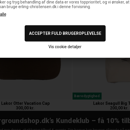
ker og tryg behandling af dine data er vores topprioritet, og vi ønsker, at
 kan bruge erling-christensen.dk i denne forvisning.
Vis cookie detaljer
Bæredygtighed
Lakor Otter Vacation Cap
Lakor Seagull Big 
300,00 kr.
200,00 kr.
groundshop.dk’s Kundeklub – få 10% til
d nye drops, eksklusive tilbud & events. Din bonus kan bruges allerede på n