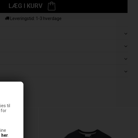
LÆG I KURV
Leveringstid: 1-3 hverdage
es til
 for
ine
k
her
.