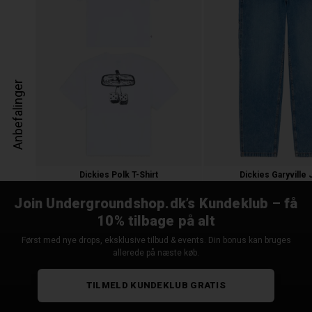
Anbefalinger
Dickies Polk T-Shirt
Dickies Garyville
300,00 kr.
600,00
300,00 
Join Undergroundshop.dk’s Kundeklub – få
10% tilbage på alt
Først med nye drops, eksklusive tilbud & events. Din bonus kan bruges
allerede på næste køb.
TILMELD KUNDEKLUB GRATIS