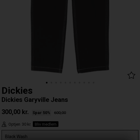
Dickies
Dickies Garyville Jeans
300,00
kr.
Spar 50%
600,00
Optjen
30 kr.
Bliv medlem