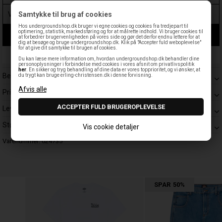
Samtykke til brug af cookies
Hos undergroundshop.dk bruger vi egne cookies og cookies fra tredjepart til
optimering, statistik, markedsføring og for at målrette indhold. Vi bruger cookies til
LÆG I KURV
at forbedrer brugervenligheden på vores side og gør det derfor endnu lettere for at
dig at besøge og bruge undergroundshop.dk. Klik på "Accepter fuld weboplevelse"
for at give dit samtykke til brugen af cookies.
Leveringstid: 1-3 hverdage
Du kan læse mere information om, hvordan undergroundshop.dk behandler dine
personoplysninger i forbindelse med cookies i vores afsnit om privatlivspolitik
her
. En sikker og tryg behandling af dine data er vores topprioritet, og vi ønsker, at
Beskrivelse
du trygt kan bruge erling-christensen.dk i denne forvisning.
Prisgaranti
Levering
Størrelsesguide
Vis cookie detaljer
Varenummer:
024735
SPAR
50%