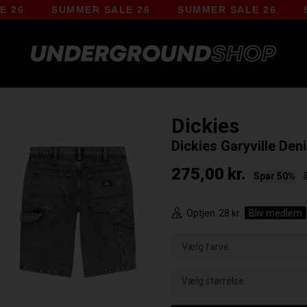
SUMMER SALE 26
SUMMER SALE 26
SUMME
Dickies
Dickies Garyville Den
275,00
kr.
Spar 50%
Optjen
28 kr.
Bliv medlem