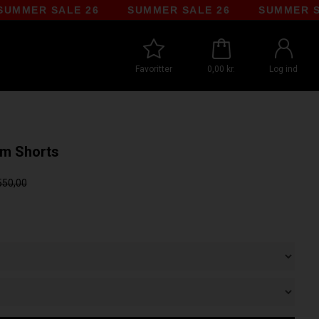
R SALE 26
SUMMER SALE 26
SUMMER SALE 
Favoritter
0,00 kr.
Log ind
im Shorts
550,00