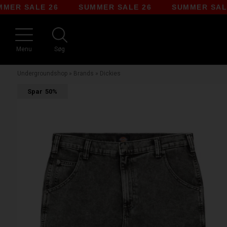
SALE 26
SUMMER SALE 26
SUMMER SALE 26
Menu
Søg
Undergroundshop
»
Brands
»
Dickies
Spar
50%