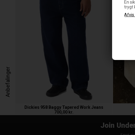
En sik
trygt
Anbefalinger
Dickies 958 Baggy Tapered Work Jeans
700,00 kr.
Join Under
Først me