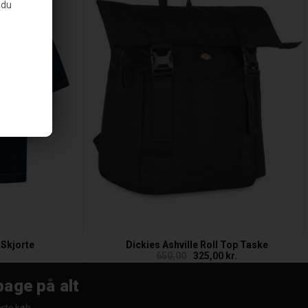
 du
 Skjorte
Dickies Ashville Roll Top Taske
650,00
325,00 kr.
bage på alt
æste køb.