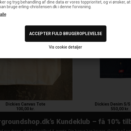
ker og tryg behandling af dine data er vores topprioritet, og vi ønsker, at
 kan bruge erling-christensen.dk i denne forvisning.
Vis cookie detaljer
Dickies Canvas Tote
Dickies Denim S/S
100,00 kr.
550,00 kr.
groundshop.dk’s Kundeklub – få 10% til
d nye drops, eksklusive tilbud & events. Din bonus kan bruges allerede på n