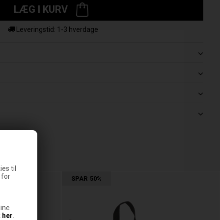
LÆG I KURV
Leveringstid: 1-3 hverdage
es til
 for
SPAR
50%
ine
k
her
.