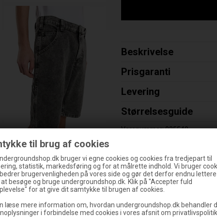
Beskrivelse
Prisgaranti
Levering
Størrelsesguide
Varenummer:
025549
tykke til brug af cookies
ndergroundshop.dk bruger vi egne cookies og cookies fra tredjepart til
ering, statistik, markedsføring og for at målrette indhold. Vi bruger cooki
rbedrer brugervenligheden på vores side og gør det derfor endnu lettere
g at besøge og bruge undergroundshop.dk. Klik på "Accepter fuld
levelse" for at give dit samtykke til brugen af cookies.
n læse mere information om, hvordan undergroundshop.dk behandler d
noplysninger i forbindelse med cookies i vores afsnit om privatlivspoliti