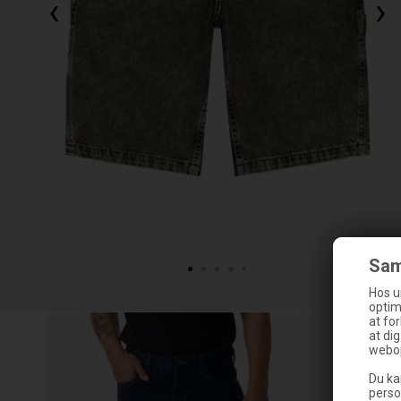
‹
›
Sam
Hos u
optim
at fo
at di
webop
Du ka
perso