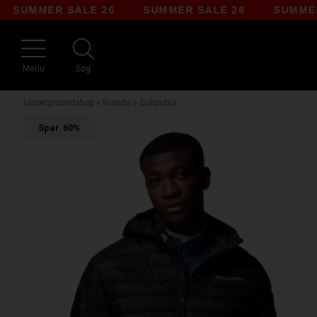
MMER SALE 26
SUMMER SALE 26
SUMMER SAL
Menu
Søg
Undergroundshop
»
Brands
»
Columbia
Spar
60%