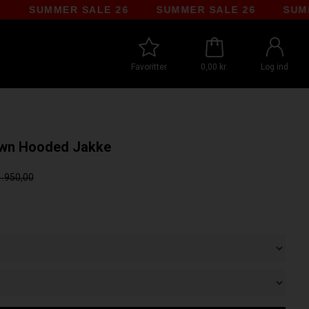
SUMMER SALE 26
SUMMER SALE 26
SUMMER S
Favoritter
0,00 kr.
Log ind
own Hooded Jakke
1.950,00