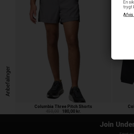
En sik
trygt
Anbefalinger
Columbia Three Pitch Shorts
Co
450,00
180,00 kr.
Join Under
Først me