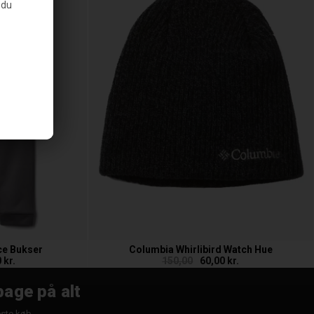
 du
ce Bukser
Columbia Whirlibird Watch Hue
 kr.
150,00
60,00 kr.
bage på alt
æste køb.