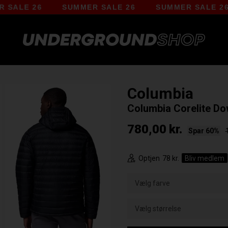
E 26
SUMMER SALE 26
SUMMER SALE 26
Columbia
Columbia Corelite D
780,00
kr.
Spar 60%
Optjen
78 kr.
Bliv medlem