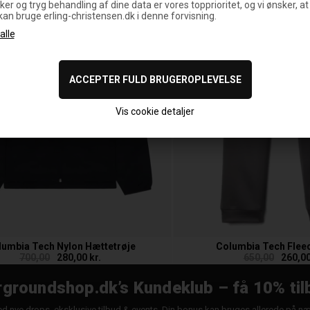
ker og tryg behandling af dine data er vores topprioritet, og vi ønsker, at
 kan bruge erling-christensen.dk i denne forvisning.
Vis cookie detaljer
lumbia Tech Nylon Hættetrøje
Columbia Tech Flee
700,00
280,00 kr.
650,00
260,00
groundshop.dk’s Kundeklub – få 10% til
d nye drops, eksklusive tilbud & events. Din bonus kan bruges allerede på n