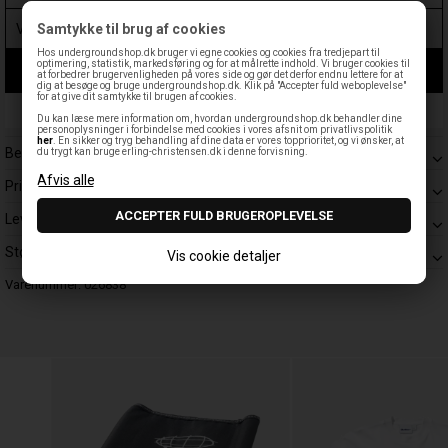
Samtykke til brug af cookies
Hos undergroundshop.dk bruger vi egne cookies og cookies fra tredjepart til
optimering, statistik, markedsføring og for at målrette indhold. Vi bruger cookies til
LÆG I KURV
at forbedrer brugervenligheden på vores side og gør det derfor endnu lettere for at
dig at besøge og bruge undergroundshop.dk. Klik på "Accepter fuld weboplevelse"
for at give dit samtykke til brugen af cookies.
Leveringstid: 1-3 hverdage
Du kan læse mere information om, hvordan undergroundshop.dk behandler dine
personoplysninger i forbindelse med cookies i vores afsnit om privatlivspolitik
her
. En sikker og tryg behandling af dine data er vores topprioritet, og vi ønsker, at
Beskrivelse
du trygt kan bruge erling-christensen.dk i denne forvisning.
Prisgaranti
Levering
Størrelsesguide
Vis cookie detaljer
Varenummer:
026838