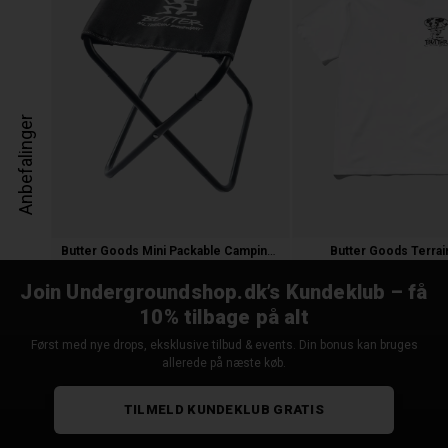
Anbefalinger
Butter Goods Mini Packable Camping Chair
Butter Goods Terrain
300,00 kr.
350,00 kr.
Join Undergroundshop.dk’s Kundeklub – få
10% tilbage på alt
Først med nye drops, eksklusive tilbud & events. Din bonus kan bruges
allerede på næste køb.
TILMELD KUNDEKLUB GRATIS