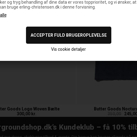
ker og tryg behandling af dine data er vores topprioritet, og vi ønsker, at
 kan bruge erling-christensen.dk i denne forvisning.
Vis cookie detaljer
tter Goods Logo Woven Bælte
Butter Goods Nocturn
300,00 kr.
350,00
245,00
groundshop.dk’s Kundeklub – få 10% til
d nye drops, eksklusive tilbud & events. Din bonus kan bruges allerede på n