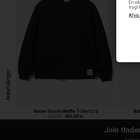
En sik
trygt
Anbefalinger
Butter Goods Waffle T-Shirt L/S
Bu
650,00
455,00 kr.
Join Under
Først me