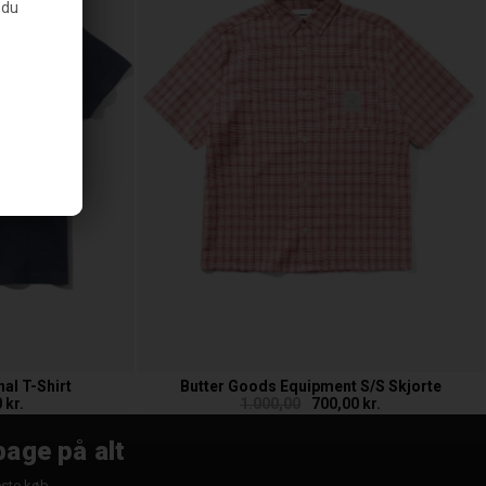
 du
al T-Shirt
Butter Goods Equipment S/S Skjorte
 kr.
1.000,00
700,00 kr.
bage på alt
æste køb.