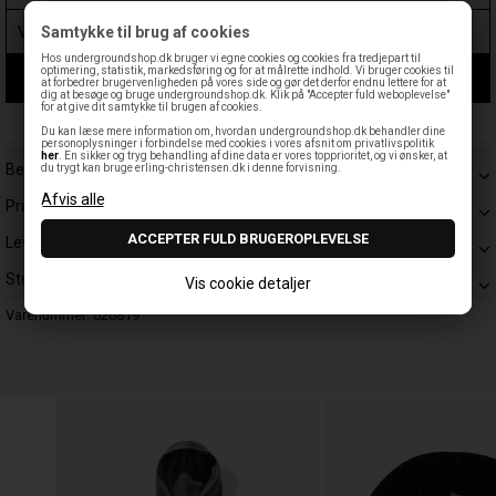
Samtykke til brug af cookies
Hos undergroundshop.dk bruger vi egne cookies og cookies fra tredjepart til
optimering, statistik, markedsføring og for at målrette indhold. Vi bruger cookies til
LÆG I KURV
at forbedrer brugervenligheden på vores side og gør det derfor endnu lettere for at
dig at besøge og bruge undergroundshop.dk. Klik på "Accepter fuld weboplevelse"
for at give dit samtykke til brugen af cookies.
Leveringstid: 1-3 hverdage
Du kan læse mere information om, hvordan undergroundshop.dk behandler dine
personoplysninger i forbindelse med cookies i vores afsnit om privatlivspolitik
her
. En sikker og tryg behandling af dine data er vores topprioritet, og vi ønsker, at
Beskrivelse
du trygt kan bruge erling-christensen.dk i denne forvisning.
Prisgaranti
Levering
Størrelsesguide
Vis cookie detaljer
Varenummer:
026819