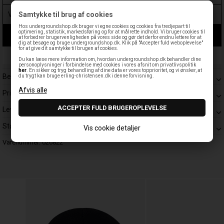
Samtykke til brug af cookies
Hos undergroundshop.dk bruger vi egne cookies og cookies fra tredjepart til
optimering, statistik, markedsføring og for at målrette indhold. Vi bruger cookies til
LÆG I KURV
at forbedrer brugervenligheden på vores side og gør det derfor endnu lettere for at
dig at besøge og bruge undergroundshop.dk. Klik på "Accepter fuld weboplevelse"
for at give dit samtykke til brugen af cookies.
Leveringstid: 1-3 hverdage
Du kan læse mere information om, hvordan undergroundshop.dk behandler dine
personoplysninger i forbindelse med cookies i vores afsnit om privatlivspolitik
her
. En sikker og tryg behandling af dine data er vores topprioritet, og vi ønsker, at
Beskrivelse
du trygt kan bruge erling-christensen.dk i denne forvisning.
Prisgaranti
Levering
Størrelsesguide
Vis cookie detaljer
Varenummer:
026822