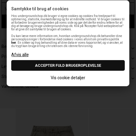
Samtykke til brug af cookies
Hos undergroundshop.dk bruger vi egne cookies og cookies fra tredjepart til
optimering, statistik, markedsføring og for at målrette indhold. Vi bruger cookies til
LÆG I KURV
at forbedrer brugervenligheden på vores side og gør det derfor endnu lettere for at
dig at besøge og bruge undergroundshop.dk. Klik på "Accepter fuld weboplevelse"
for at give dit samtykke til brugen af cookies.
Leveringstid: 1-3 hverdage
Du kan læse mere information om, hvordan undergroundshop.dk behandler dine
personoplysninger i forbindelse med cookies i vores afsnit om privatlivspolitik
her
. En sikker og tryg behandling af dine data er vores topprioritet, og vi ønsker, at
Beskrivelse
du trygt kan bruge erling-christensen.dk i denne forvisning.
Prisgaranti
Levering
Størrelsesguide
Vis cookie detaljer
Varenummer:
026628