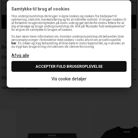
Samtykke til brug af cookies
Hos undergroundshop.dk bruger vi egne cookies og cookies fra tredjepart til
optimering, statistik, markedsføring og for at målrette indhold. Vi bruger cookies til
LÆG I KURV
at forbedrer brugervenligheden på vores side og gør det derfor endnu lettere for at
dig at besøge og bruge undergroundshop.dk. Klik på "Accepter fuld weboplevelse"
for at give dit samtykke til brugen af cookies.
Leveringstid: 1-3 hverdage
Du kan læse mere information om, hvordan undergroundshop.dk behandler dine
personoplysninger i forbindelse med cookies i vores afsnit om privatlivspolitik
her
. En sikker og tryg behandling af dine data er vores topprioritet, og vi ønsker, at
Beskrivelse
du trygt kan bruge erling-christensen.dk i denne forvisning.
Prisgaranti
Levering
Størrelsesguide
Vis cookie detaljer
Varenummer:
026527